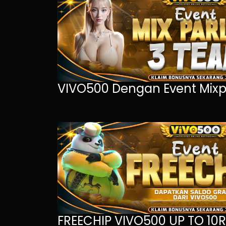
VIVO500 Dengan Event Mixp
FREECHIP VIVO500 UP TO 10