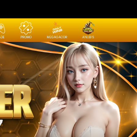
ADE
PROMO
MEGAGACOR
ANUBIS