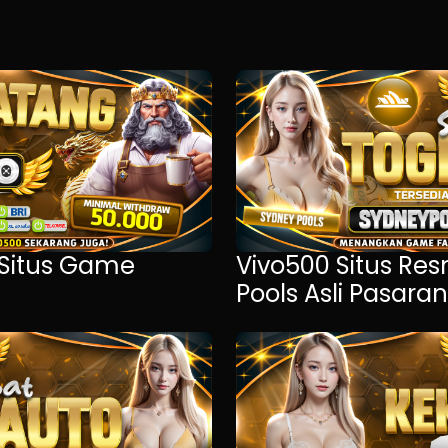
 Situs Game
Vivo500 Situs Re
Pools Asli Pasar