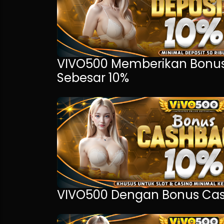
VIVO500 Memberikan Bonus 
Sebesar 10%
VIVO500 Dengan Bonus Ca