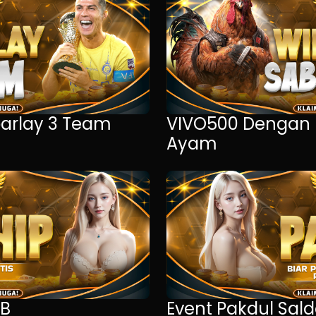
arlay 3 Team
VIVO500 Dengan 
Ayam
RB
Event Pakdul Sal