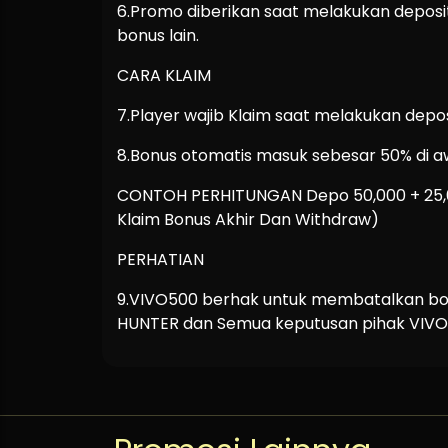
6.Promo diberikan saat melakukan deposi
bonus lain.
CARA KLAIM
7.Player wajib Klaim saat melakukan depo
8.Bonus otomatis masuk sebesar 50% di aw
CONTOH PERHITUNGAN Depo 50,000 + 25,000
Klaim Bonus Akhir Dan Withdraw)
PERHATIAN
9.VIVO500 berhak untuk membatalkan bonu
HUNTER dan Semua keputusan pihak VIVO5