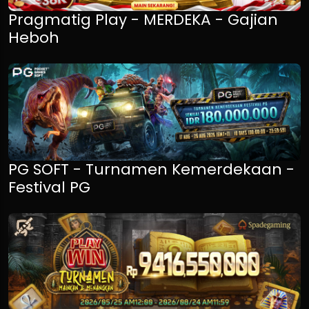
Pragmatig Play - MERDEKA - Gajian
Heboh
PG SOFT - Turnamen Kemerdekaan -
Festival PG