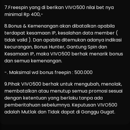
7.Freespin yang di berikan VIVO500 nilai bet nya
minimal Rp 400,-
8.Bonus & Kemenangan akan dibatalkan apabila
terdapat kesamaan IP, kesalahan data member (
tidak valid ). Dan apabila ditemukan adanya indikasi
kecurangan, Bonus Hunter, Gantung Spin dan
Kesamaan IP, maka VIVO500 berhak menarik bonus
dan semua kemenangan.
-. Maksimal wd bonus freepin : 500.000
9.Pihak VIVO500 berhak untuk mengubah, menolak,
membatalkan atau menutup semua promosi sesuai
dengan ketentuan yang berlaku tanpa ada
pemberitahuan sebelumnya. Keputusan VIVO500
adalah Mutlak dan Tidak dapat di Ganggu Gugat.