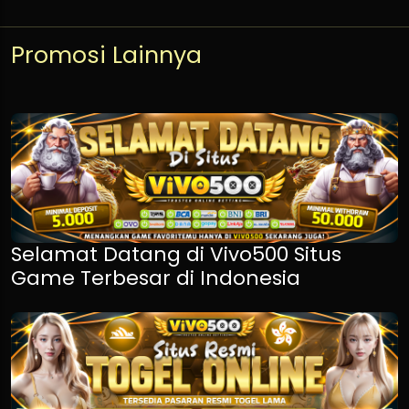
Promosi Lainnya
Selamat Datang di Vivo500 Situs
Game Terbesar di Indonesia