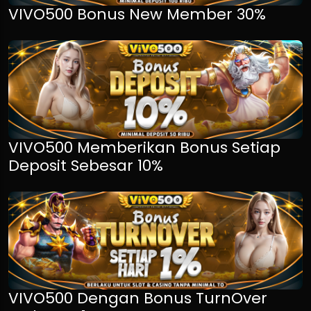
VIVO500 Bonus New Member 30%
VIVO500 Memberikan Bonus Setiap
Deposit Sebesar 10%
VIVO500 Dengan Bonus TurnOver