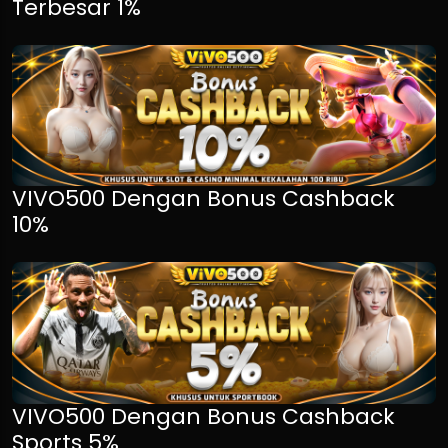
Terbesar 1%
VIVO500 Dengan Bonus Cashback
10%
VIVO500 Dengan Bonus Cashback
Sports 5%