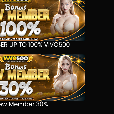
R UP TO 100% VIVO500
New Member 30%