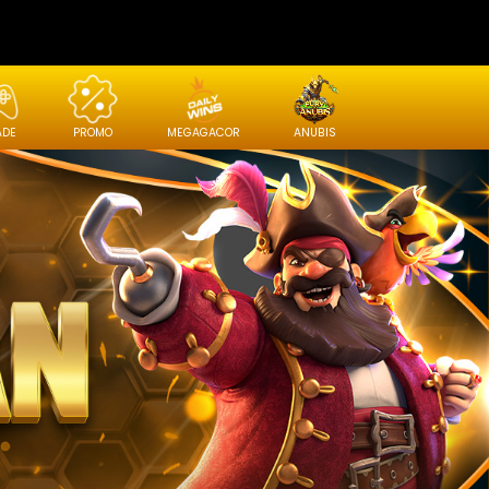
ADE
PROMO
MEGAGACOR
ANUBIS