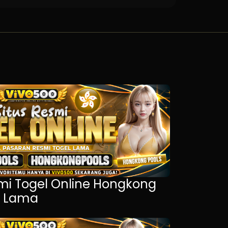
smi Togel Online Hongkong
an Lama