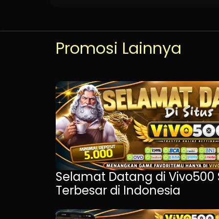
Promosi Lainnya
Selamat Datang di Vivo500
Terbesar di Indonesia