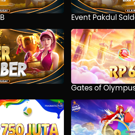
RB
Event Pakdul Sal
Gates of Olympus 