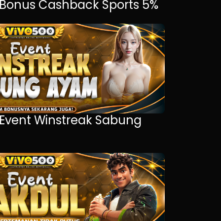
Bonus Cashback Sports 5%
Event Winstreak Sabung