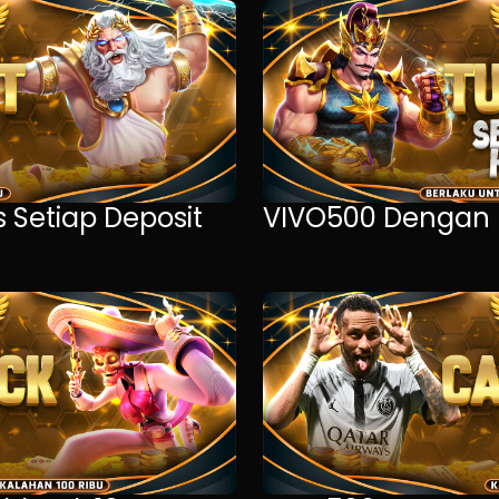
Setiap Deposit
VIVO500 Dengan B