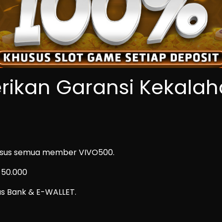
ikan Garansi Kekalaha
usus semua member VIVO500.
 50.000
us Bank & E-WALLET.