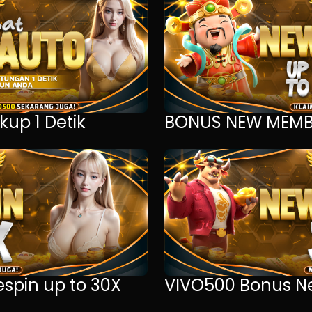
kup 1 Detik
BONUS NEW MEMBE
spin up to 30X
VIVO500 Bonus 