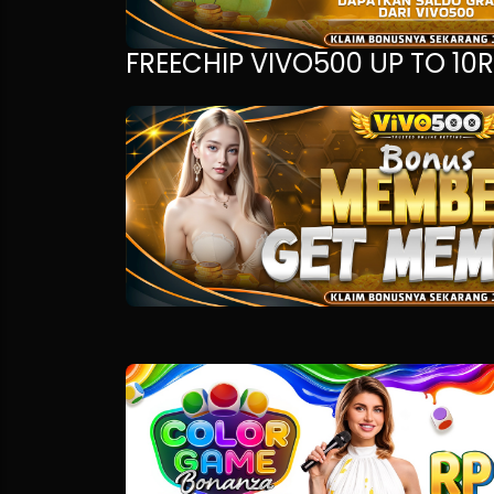
FREECHIP VIVO500 UP TO 10