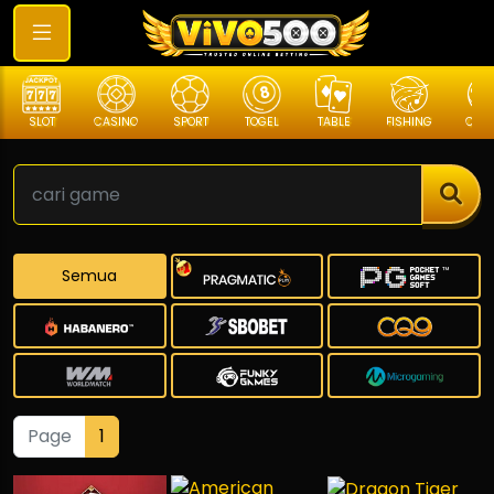
CASINO
SPORT
TOGEL
TABLE
FISHING
COCK F.
ARC
Semua
Page
1