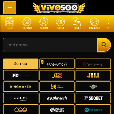
SLOT
CASINO
SPORT
TOGEL
TABLE
FISHING
COCK 
Semua