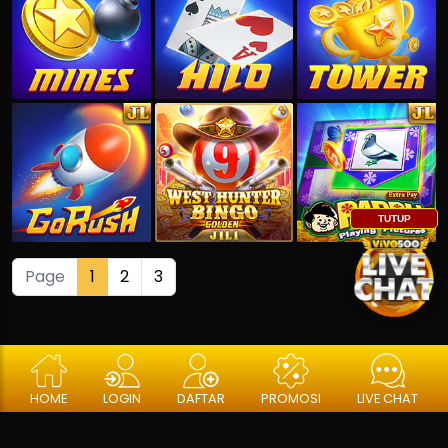
TUTUP
Page
1
2
3
HOME
LOGIN
DAFTAR
PROMOSI
LIVE CHAT