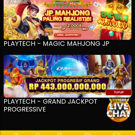
PLAYTECH - MAGIC MAHJONG JP
TUTUP
PLAYTECH - GRAND JACKPOT
PROGRESSIVE