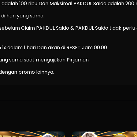
 adalah 100 ribu Dan Maksimal PAKDUL Saldo adalah 200 r
di hari yang sama.
sebelum Claim PAKDUL Saldo & PAKDUL Saldo tidak perlu d
x dalam 1 hari Dan akan di RESET Jam 00.00
 yang sama saat mengajukan Pinjaman.
dengan promo lainnya.