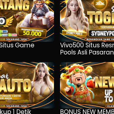
 Situs Game
Vivo500 Situs Re
Pools Asli Pasar
kup 1 Detik
BONUS NEW MEMBE