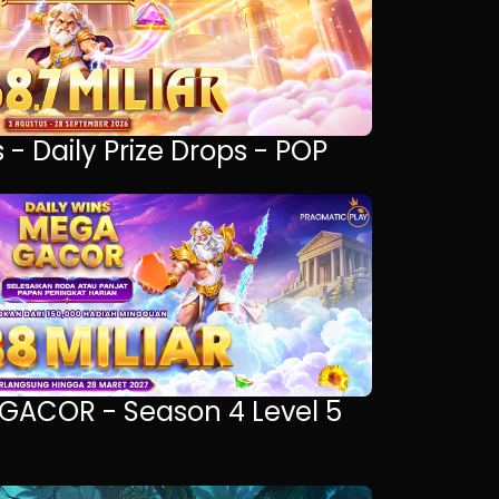
- Daily Prize Drops - POP
GACOR - Season 4 Level 5