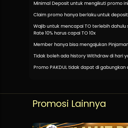
Minimal Deposit untuk mengikuti promo ini
Claim promo hanya berlaku untuk deposit 
Wajib untuk mencapai TO terlebih dahulu 
Rate 10% harus capai TO 10x
Member hanya bisa mengajukan Pinjaman 1
Tidak boleh ada history Withdraw di hari
Promo PAKDUL tidak dapat di gabungkan 
Promosi Lainnya