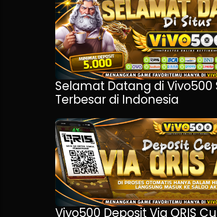
Selamat Datang di Vivo500
Terbesar di Indonesia
Vivo500 Deposit Via QRIS Cu