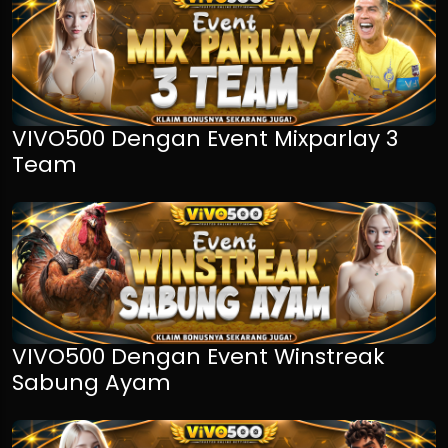
VIVO500 Dengan Event Mixparlay 3
Team
VIVO500 Dengan Event Winstreak
Sabung Ayam