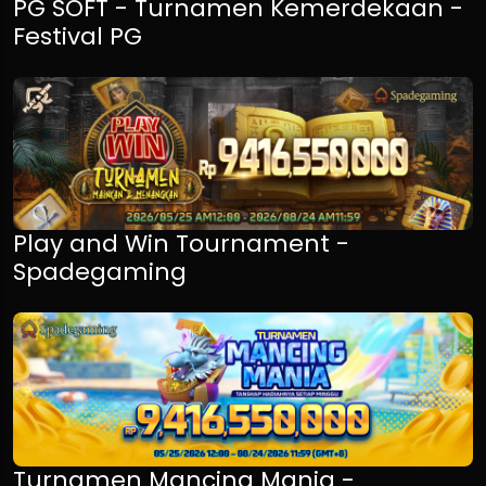
PG SOFT - Turnamen Kemerdekaan -
Festival PG
Play and Win Tournament -
Spadegaming
Turnamen Mancing Mania -