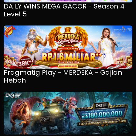
DAILY WINS MEGA GACOR - Season 4
Level 5
Pragmatig Play - MERDEKA - Gajian
Heboh