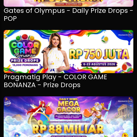
Gates of Olympus - Daily Prize Drops -
POP
Pragmatig Play - COLOR GAME
BONANZA - Prize Drops