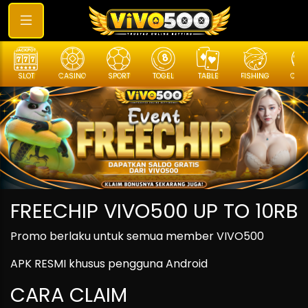
SLOT
CASINO
SPORT
TOGEL
TABLE
FISHING
COCK
FREECHIP VIVO500 UP TO 10RB
Promo berlaku untuk semua member VIVO500
APK RESMI khusus pengguna Android
CARA CLAIM