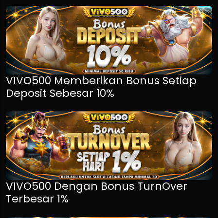
VIVO500 Memberikan Bonus Setiap
Deposit Sebesar 10%
VIVO500 Dengan Bonus TurnOver
Terbesar 1%