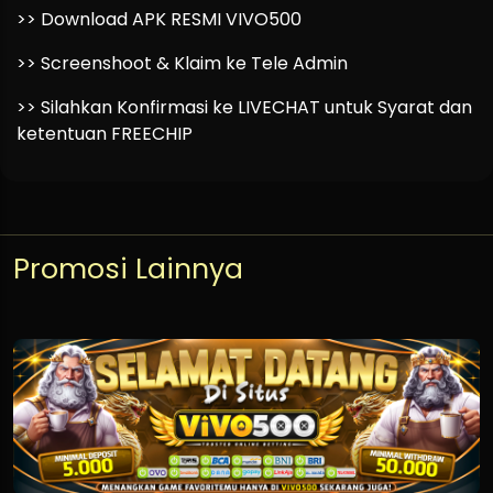
>> Download APK RESMI VIVO500
>> Screenshoot & Klaim ke Tele Admin
>> Silahkan Konfirmasi ke LIVECHAT untuk Syarat dan
ketentuan FREECHIP
Promosi Lainnya