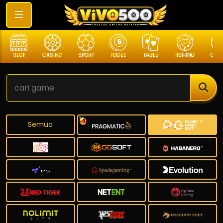
CASINO
SPORT
TOGEL
TABLE
FISHING
COCK F.
ARC
Semua