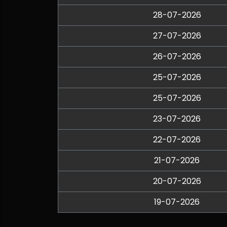
28-07-2026
27-07-2026
26-07-2026
25-07-2026
25-07-2026
23-07-2026
22-07-2026
21-07-2026
20-07-2026
19-07-2026