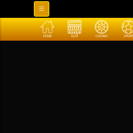
HOME
SLOT
CASINO
SPOR