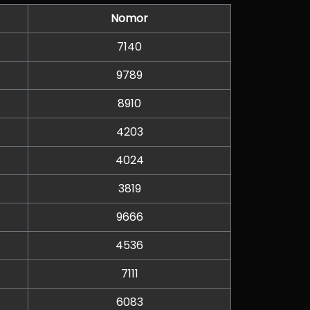
Nomor
7140
9789
8910
4203
4024
3819
9666
4536
7111
6083