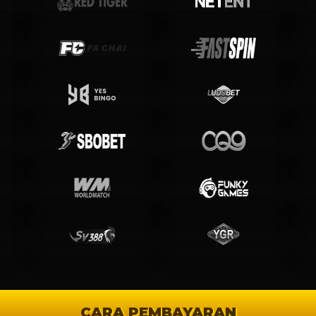
CARA PEMBAYARAN