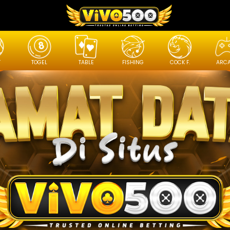
T
TOGEL
TABLE
FISHING
COCK F.
ARC