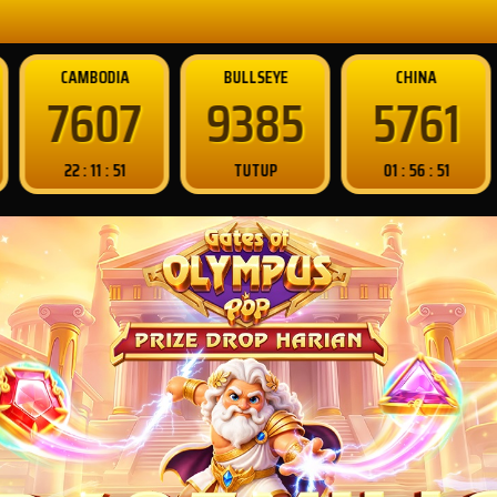
CAMBODIA
BULLSEYE
CHINA
T
7607
9385
5761
6
2 : 11 : 48
TUTUP
01 : 56 : 48
07 :